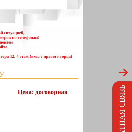
й ситуацией,
жеров по телефонам!
спеваем
йте.
тора 12, 4 этаж (вход с правого торца)
У
ОБРАТНАЯ СВЯЗЬ
Цена: договорная