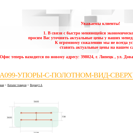
Уважаемы клиенты!
1. В связи с быстро меняющейся экономическо
просим Вас уточнять актуальные цены у наших менед
К огромному сожалению мы не всегда у
ставить актуальные цены на нашем са
 Офис теперь находится по новому адресу: 398024, г. Липецк , ул. Дова
А099-УПОРЫ-С-ПОЛОТНОМ-ВИД-СВЕРХ
>
>
вная
Каталог товаров
Воркаут А