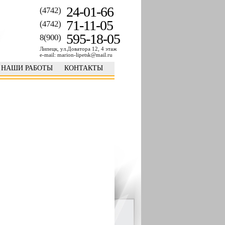
24-01-66
(4742)
71-11-05
(4742)
595-18-05
8(900)
Липецк, ул.Доватора 12, 4 этаж
e-mail: marion-lipetsk@mail.ru
НАШИ РАБОТЫ
КОНТАКТЫ