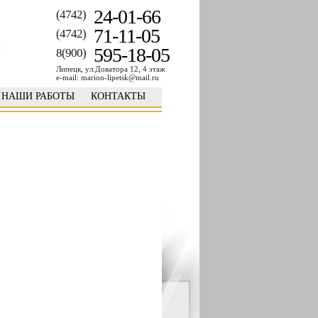
24-01-66
(4742)
71-11-05
(4742)
595-18-05
8(900)
Липецк, ул.Доватора 12, 4 этаж
e-mail: marion-lipetsk@mail.ru
НАШИ РАБОТЫ
КОНТАКТЫ