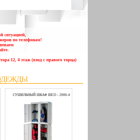
й ситуацией,
жеров по телефонам!
спеваем
йте.
тора 12, 4 этаж (вход с правого торца)
ОДЕЖДЫ
СУШИЛЬНЫЙ ШКАФ ШСО - 2000-4