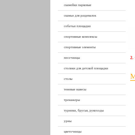
скамейки парковые
скамьи для раздевалок
собачьи площадки
спортивные комплексы
спортивные элементы
2.
песочницы
столики для детской площадки
столы
теневые навесы
тренажеры
турники, брусья, рукоходы
урны
цветочницы