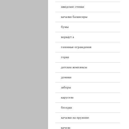
шведские стенки
качалки балансиры
бумы
воркаут а
газонные ограждения
горки
детские комплексы
домики
заборы
карусели
беседки
качалки на пружине
качели