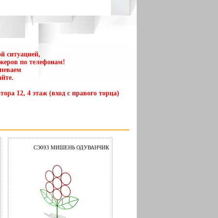
й ситуацией,
жеров по телефонам!
спеваем
йте.
тора 12, 4 этаж (вход с правого торца)
СЭ093 МИШЕНЬ ОДУВАНЧИК