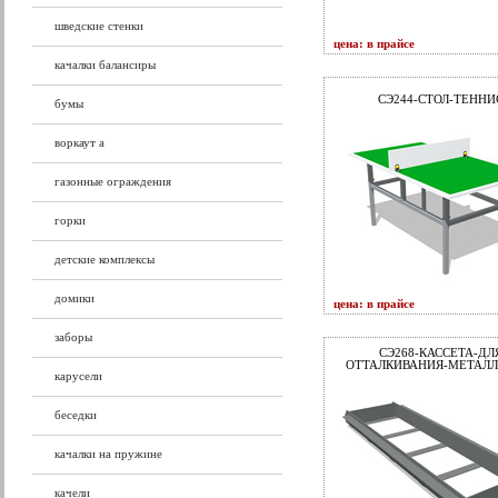
шведские стенки
цена: в прайсе
качалки балансиры
СЭ244-СТОЛ-ТЕНН
бумы
воркаут а
газонные ограждения
горки
детские комплексы
домики
цена: в прайсе
заборы
СЭ268-КАССЕТА-ДЛ
ОТТАЛКИВАНИЯ-МЕТАЛЛ
карусели
беседки
качалки на пружине
качели