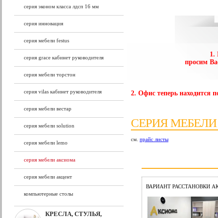
серия эконом класса лдсп 16 мм
серия инновация
серия мебели festus
1.
серия grace кабинет руководителя
просим Ва
серия мебели торстон
серия vilas кабинет руководителя
2. Офис теперь находится по
серия мебели вестар
СЕРИЯ МЕБЕЛ
серия мебели solution
см.
прайс листы
серия мебели lemo
серия мебели аксиома
серия мебели акцент
ВАРИАНТ РАССТАНОВКИ А
компьютерные столы
КРЕСЛА, СТУЛЬЯ,