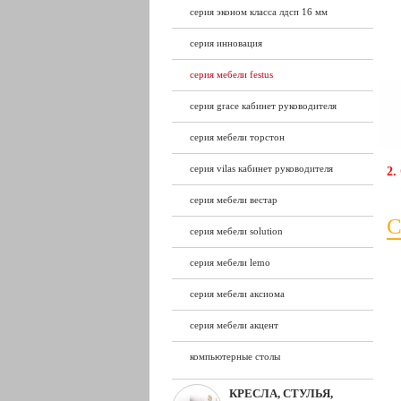
серия эконом класса лдсп 16 мм
серия инновация
серия мебели festus
серия grace кабинет руководителя
серия мебели торстон
серия vilas кабинет руководителя
2.
серия мебели вестар
С
серия мебели solution
серия мебели lemo
серия мебели аксиома
серия мебели акцент
компьютерные столы
КРЕСЛА, СТУЛЬЯ,