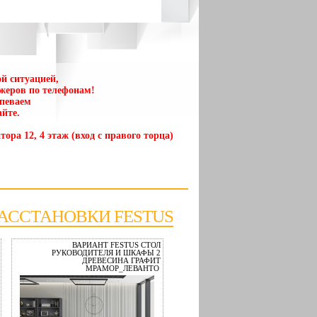
й ситуацией,
жеров по телефонам!
спеваем
йте.
тора 12, 4 этаж (вход с правого торца)
АССТАНОВКИ FESTUS
ВАРИАНТ FESTUS СТОЛ
РУКОВОДИТЕЛЯ И ШКАФЫ 2
ДРЕВЕСИНА ГРАФИТ
МРАМОР_ЛЕВАНТО