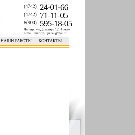
24-01-66
(4742)
71-11-05
(4742)
595-18-05
8(900)
Липецк, ул.Доватора 12, 4 этаж
e-mail: marion-lipetsk@mail.ru
НАШИ РАБОТЫ
КОНТАКТЫ