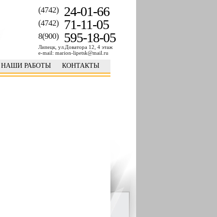
24-01-66
(4742)
71-11-05
(4742)
595-18-05
8(900)
Липецк, ул.Доватора 12, 4 этаж
e-mail: marion-lipetsk@mail.ru
НАШИ РАБОТЫ
КОНТАКТЫ