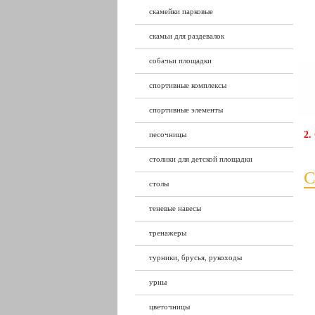
скамейки парковые
скамьи для раздевалок
собачьи площадки
спортивные комплексы
спортивные элементы
2.
песочницы
столики для детской площадки
С
столы
теневые навесы
тренажеры
турники, брусья, рукоходы
урны
цветочницы