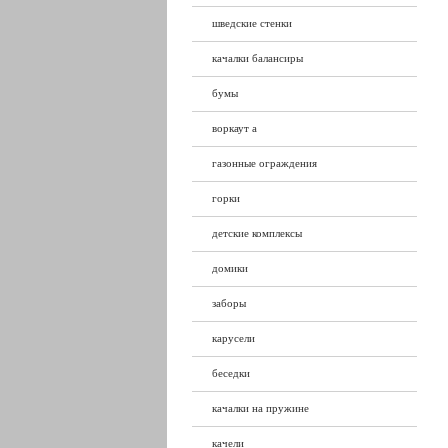
шведские стенки
качалки балансиры
бумы
воркаут а
газонные ограждения
горки
детские комплексы
домики
заборы
карусели
беседки
качалки на пружине
качели