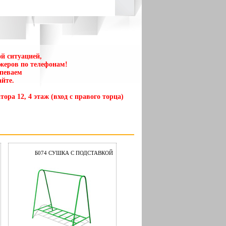
й ситуацией,
жеров по телефонам!
спеваем
йте.
тора 12, 4 этаж (вход с правого торца)
Б074 СУШКА С ПОДСТАВКОЙ