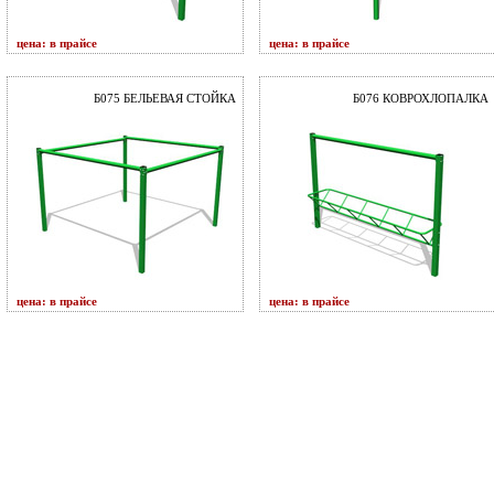
цена: в прайсе
цена: в прайсе
Б075 БЕЛЬЕВАЯ СТОЙКА
Б076 КОВРОХЛОПАЛКА
цена: в прайсе
цена: в прайсе