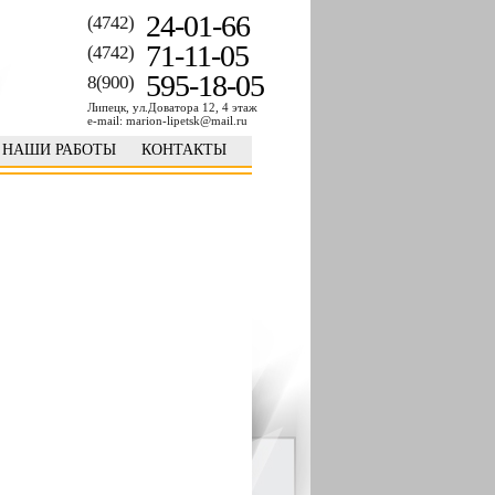
24-01-66
(4742)
71-11-05
(4742)
595-18-05
8(900)
Липецк, ул.Доватора 12, 4 этаж
e-mail: marion-lipetsk@mail.ru
НАШИ РАБОТЫ
КОНТАКТЫ