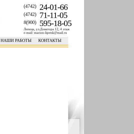
24-01-66
(4742)
71-11-05
(4742)
595-18-05
8(900)
Липецк, ул.Доватора 12, 4 этаж
e-mail: marion-lipetsk@mail.ru
НАШИ РАБОТЫ
КОНТАКТЫ