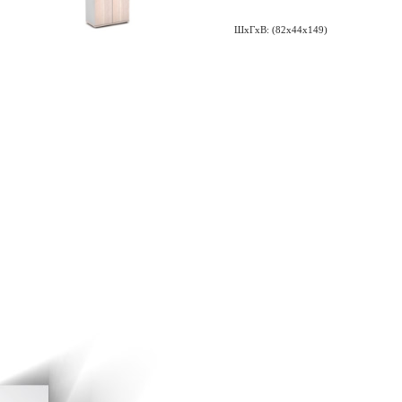
ШxГxВ: (82x44x149)