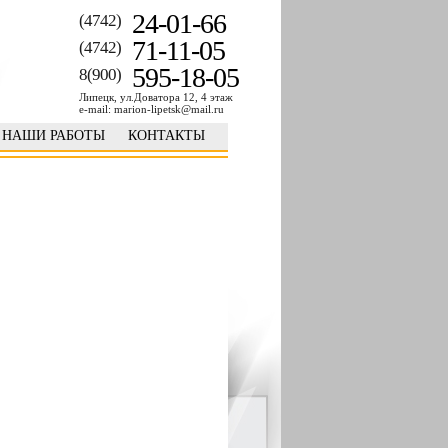
24-01-66
(4742)
71-11-05
(4742)
595-18-05
8(900)
Липецк, ул.Доватора 12, 4 этаж
e-mail: marion-lipetsk@mail.ru
НАШИ РАБОТЫ
КОНТАКТЫ