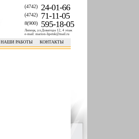
24-01-66
(4742)
71-11-05
(4742)
595-18-05
8(900)
Липецк, ул.Доватора 12, 4 этаж
e-mail: marion-lipetsk@mail.ru
НАШИ РАБОТЫ
КОНТАКТЫ