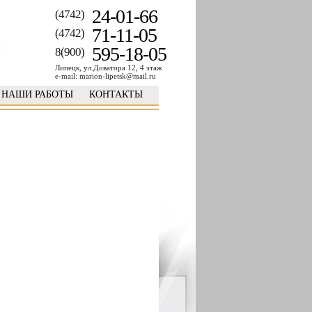
24-01-66
(4742)
71-11-05
(4742)
595-18-05
8(900)
Липецк, ул.Доватора 12, 4 этаж
e-mail: marion-lipetsk@mail.ru
НАШИ РАБОТЫ
КОНТАКТЫ