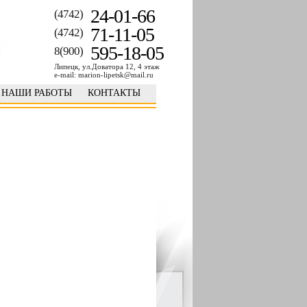
24-01-66
(4742)
71-11-05
(4742)
595-18-05
8(900)
Липецк, ул.Доватора 12, 4 этаж
e-mail: marion-lipetsk@mail.ru
НАШИ РАБОТЫ
КОНТАКТЫ