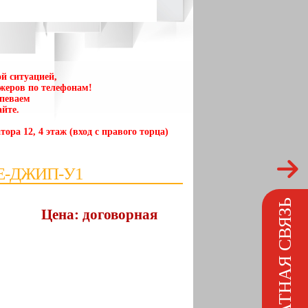
й ситуацией,
жеров по телефонам!
спеваем
йте.
тора 12, 4 этаж (вход с правого торца)
Е-ДЖИП-У1
ОБРАТНАЯ СВЯЗЬ
Цена: договорная