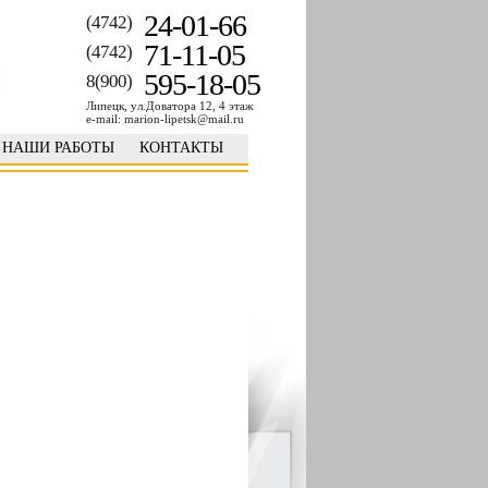
24-01-66
(4742)
71-11-05
(4742)
595-18-05
8(900)
Липецк, ул.Доватора 12, 4 этаж
e-mail: marion-lipetsk@mail.ru
НАШИ РАБОТЫ
КОНТАКТЫ