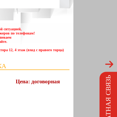
й ситуацией,
жеров по телефонам!
спеваем
йте.
тора 12, 4 этаж (вход с правого торца)
КА
ОБРАТНАЯ СВЯЗЬ
Цена: договорная