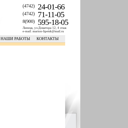
24-01-66
(4742)
71-11-05
(4742)
595-18-05
8(900)
Липецк, ул.Доватора 12, 4 этаж
e-mail: marion-lipetsk@mail.ru
НАШИ РАБОТЫ
КОНТАКТЫ