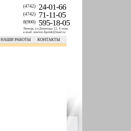
24-01-66
(4742)
71-11-05
(4742)
595-18-05
8(900)
Липецк, ул.Доватора 12, 4 этаж
e-mail: marion-lipetsk@mail.ru
НАШИ РАБОТЫ
КОНТАКТЫ