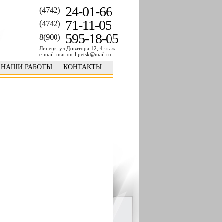
24-01-66
(4742)
71-11-05
(4742)
595-18-05
8(900)
Липецк, ул.Доватора 12, 4 этаж
e-mail: marion-lipetsk@mail.ru
НАШИ РАБОТЫ
КОНТАКТЫ