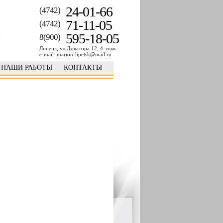
24-01-66
(4742)
71-11-05
(4742)
595-18-05
8(900)
Липецк, ул.Доватора 12, 4 этаж
e-mail: marion-lipetsk@mail.ru
НАШИ РАБОТЫ
КОНТАКТЫ