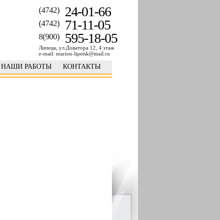
24-01-66
(4742)
71-11-05
(4742)
595-18-05
8(900)
Липецк, ул.Доватора 12, 4 этаж
e-mail: marion-lipetsk@mail.ru
НАШИ РАБОТЫ
КОНТАКТЫ